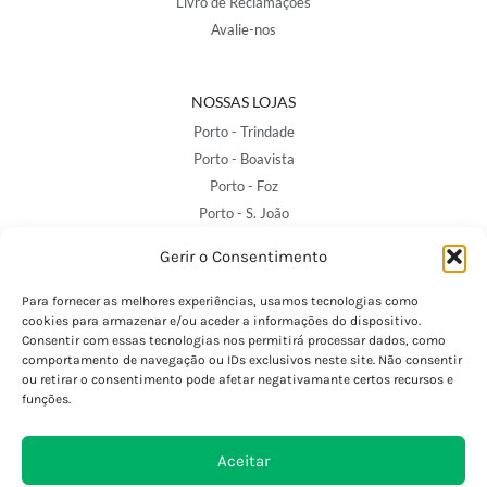
Livro de Reclamações
Avalie-nos
NOSSAS LOJAS
Porto - Trindade
Porto - Boavista
Porto - Foz
Porto - S. João
Viana do Castelo
Gerir o Consentimento
Barcelos
Para fornecer as melhores experiências, usamos tecnologias como
cookies para armazenar e/ou aceder a informações do dispositivo.
SAIBA MAIS
Consentir com essas tecnologias nos permitirá processar dados, como
comportamento de navegação ou IDs exclusivos neste site. Não consentir
Política de Privacidade
ou retirar o consentimento pode afetar negativamante certos recursos e
Declaração de Acessibilidade
funções.
Termos e Condições
Perguntas Frequentes
Aceitar
Custos de Envio