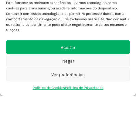
Para fornecer as melhores experiências, usamos tecnologias como
Porto - Boavista
cookies para armazenar e/ou aceder a informações do dispositivo.
Porto - Foz
Consentir com essas tecnologias nos permitirá processar dados, como
Porto - S. João
comportamento de navegação ou IDs exclusivos neste site. Não consentir
ou retirar o consentimento pode afetar negativamante certos recursos e
Viana do Castelo
funções.
Barcelos
Aceitar
SAIBA MAIS
Negar
Política de Privacidade
Declaração de Acessibilidade
Ver preferências
Termos e Condições
0
Perguntas Frequentes
Política de Cookies
Política de Privacidade
Loja
Favoritos
Saco Compras
Conta
Custos de Envio
Encomendas Internacionais
Seguir Encomenda
Devoluções e Trocas