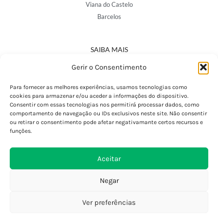
Viana do Castelo
Barcelos
SAIBA MAIS
Política de Privacidade
Gerir o Consentimento
Declaração de Acessibilidade
Termos e Condições
Para fornecer as melhores experiências, usamos tecnologias como
cookies para armazenar e/ou aceder a informações do dispositivo.
Perguntas Frequentes
Consentir com essas tecnologias nos permitirá processar dados, como
Custos de Envio
comportamento de navegação ou IDs exclusivos neste site. Não consentir
ou retirar o consentimento pode afetar negativamante certos recursos e
Encomendas Internacionais
funções.
Seguir Encomenda
Devoluções e Trocas
Aceitar
Negar
Ver preferências
0