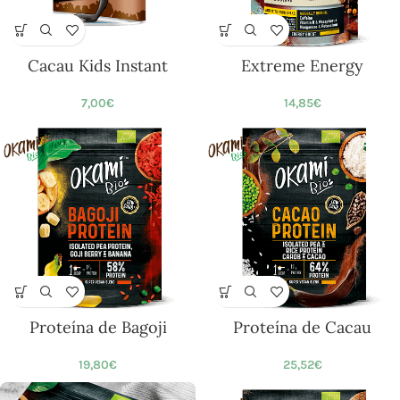
Cacau Kids Instant
Extreme Energy
7,00
€
14,85
€
Proteína de Bagoji
Proteína de Cacau
19,80
€
25,52
€