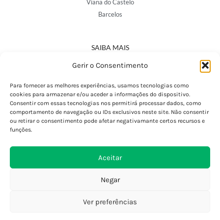
Viana do Castelo
Barcelos
SAIBA MAIS
Política de Privacidade
Gerir o Consentimento
Declaração de Acessibilidade
Termos e Condições
Para fornecer as melhores experiências, usamos tecnologias como
cookies para armazenar e/ou aceder a informações do dispositivo.
Perguntas Frequentes
Consentir com essas tecnologias nos permitirá processar dados, como
Custos de Envio
comportamento de navegação ou IDs exclusivos neste site. Não consentir
ou retirar o consentimento pode afetar negativamante certos recursos e
Encomendas Internacionais
funções.
Seguir Encomenda
Devoluções e Trocas
Aceitar
Negar
Ver preferências
0