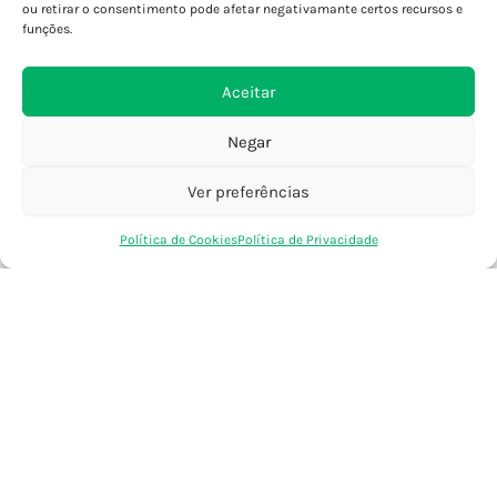
Porto - Foz
ou retirar o consentimento pode afetar negativamante certos recursos e
Porto - S. João
funções.
Viana do Castelo
Barcelos
Aceitar
Negar
SAIBA MAIS
Política de Privacidade
Ver preferências
Declaração de Acessibilidade
0
Política de Cookies
Política de Privacidade
Termos e Condições
Loja
Favoritos
Saco Compras
Conta
Perguntas Frequentes
Custos de Envio
Encomendas Internacionais
Seguir Encomenda
Devoluções e Trocas