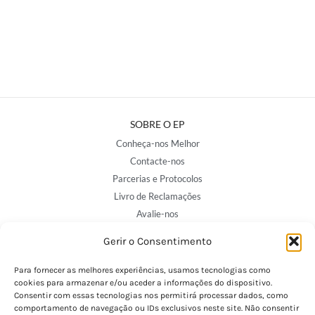
SOBRE O EP
Conheça-nos Melhor
Contacte-nos
Parcerias e Protocolos
Livro de Reclamações
Avalie-nos
Gerir o Consentimento
NOSSAS LOJAS
Para fornecer as melhores experiências, usamos tecnologias como
Porto - Trindade
cookies para armazenar e/ou aceder a informações do dispositivo.
Consentir com essas tecnologias nos permitirá processar dados, como
Porto - Boavista
comportamento de navegação ou IDs exclusivos neste site. Não consentir