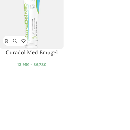
Curadol Med Emugel
13,95
€
–
36,78
€