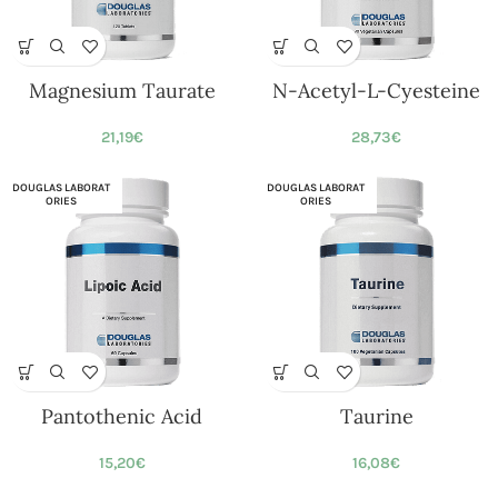
Magnesium Taurate
N-Acetyl-L-Cyesteine
21,19
€
28,73
€
DOUGLAS LABORAT
DOUGLAS LABORAT
ORIES
ORIES
Pantothenic Acid
Taurine
15,20
€
16,08
€