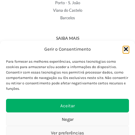
Porto - S. João
Viana do Castelo
Barcelos
SAIBA MAIS
Política de Privacidade
Gerir o Consentimento
Declaração de Acessibilidade
Termos e Condições
Para fornecer as melhores experiências, usamos tecnologias como
cookies para armazenar e/ou aceder a informações do dispositivo.
Perguntas Frequentes
Consentir com essas tecnologias nos permitirá processar dados, como
Custos de Envio
comportamento de navegação ou IDs exclusivos neste site. Não consentir
ou retirar o consentimento pode afetar negativamante certos recursos e
Encomendas Internacionais
funções.
Seguir Encomenda
Devoluções e Trocas
Aceitar
Negar
Ver preferências