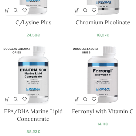
C/Lysine Plus
Chromium Picolinate
24,58
€
18,07
€
DOUGLAS LABORAT
DOUGLAS LABORAT
ORIES
ORIES
EPA/DHA Marine Lipid
Ferronyl with Vitamin C
Concentrate
14,11
€
35,23
€