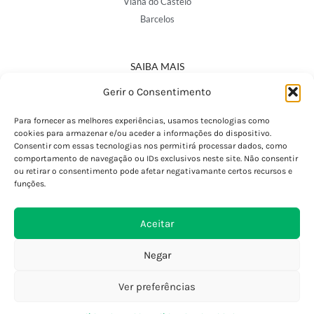
Viana do Castelo
Barcelos
SAIBA MAIS
Política de Privacidade
Gerir o Consentimento
Declaração de Acessibilidade
Termos e Condições
Para fornecer as melhores experiências, usamos tecnologias como
cookies para armazenar e/ou aceder a informações do dispositivo.
Perguntas Frequentes
Consentir com essas tecnologias nos permitirá processar dados, como
Custos de Envio
comportamento de navegação ou IDs exclusivos neste site. Não consentir
ou retirar o consentimento pode afetar negativamante certos recursos e
Encomendas Internacionais
funções.
Seguir Encomenda
Devoluções e Trocas
Aceitar
Negar
Ver preferências
0