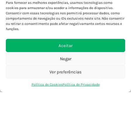
Para fornecer as melhores experiências, usamos tecnologias como
Porto - Boavista
cookies para armazenar e/ou aceder a informações do dispositivo.
Porto - Foz
Consentir com essas tecnologias nos permitirá processar dados, como
Porto - S. João
comportamento de navegação ou IDs exclusivos neste site. Não consentir
ou retirar o consentimento pode afetar negativamante certos recursos e
Viana do Castelo
funções.
Barcelos
Aceitar
SAIBA MAIS
Negar
Política de Privacidade
Declaração de Acessibilidade
Ver preferências
Termos e Condições
0
Perguntas Frequentes
Política de Cookies
Política de Privacidade
Loja
Favoritos
Saco Compras
Conta
Custos de Envio
Encomendas Internacionais
Seguir Encomenda
Devoluções e Trocas