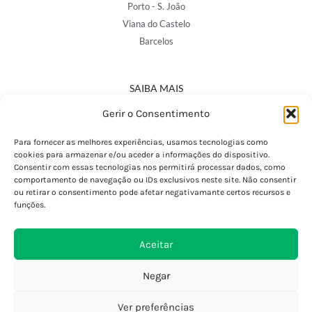
Porto - S. João
Viana do Castelo
Barcelos
SAIBA MAIS
Política de Privacidade
Gerir o Consentimento
Declaração de Acessibilidade
Termos e Condições
Para fornecer as melhores experiências, usamos tecnologias como
cookies para armazenar e/ou aceder a informações do dispositivo.
Perguntas Frequentes
Consentir com essas tecnologias nos permitirá processar dados, como
Custos de Envio
comportamento de navegação ou IDs exclusivos neste site. Não consentir
ou retirar o consentimento pode afetar negativamante certos recursos e
Encomendas Internacionais
funções.
Seguir Encomenda
Devoluções e Trocas
Aceitar
Negar
Ver preferências