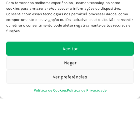
Para fornecer as melhores experiências, usamos tecnologias como
Porto - Boavista
cookies para armazenar e/ou aceder a informações do dispositivo.
Porto - Foz
Consentir com essas tecnologias nos permitirá processar dados, como
Porto - S. João
comportamento de navegação ou IDs exclusivos neste site. Não consentir
ou retirar o consentimento pode afetar negativamante certos recursos e
Viana do Castelo
funções.
Barcelos
Aceitar
SAIBA MAIS
Negar
Política de Privacidade
Declaração de Acessibilidade
Ver preferências
Termos e Condições
0
Perguntas Frequentes
Política de Cookies
Política de Privacidade
Loja
Favoritos
Saco Compras
Conta
Custos de Envio
Encomendas Internacionais
Seguir Encomenda
Devoluções e Trocas