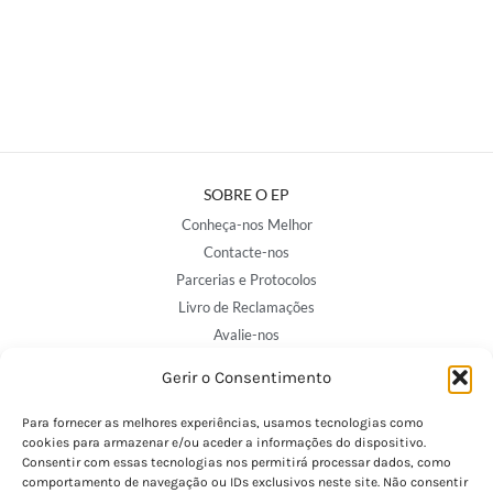
SOBRE O EP
Conheça-nos Melhor
Contacte-nos
Parcerias e Protocolos
Livro de Reclamações
Avalie-nos
Gerir o Consentimento
NOSSAS LOJAS
Para fornecer as melhores experiências, usamos tecnologias como
Porto - Trindade
cookies para armazenar e/ou aceder a informações do dispositivo.
Consentir com essas tecnologias nos permitirá processar dados, como
Porto - Boavista
comportamento de navegação ou IDs exclusivos neste site. Não consentir