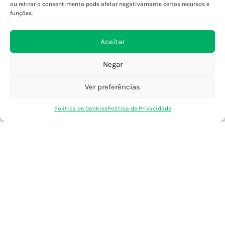
Porto - Foz
ou retirar o consentimento pode afetar negativamante certos recursos e
Porto - S. João
funções.
Viana do Castelo
Barcelos
Aceitar
Negar
SAIBA MAIS
Política de Privacidade
Ver preferências
Declaração de Acessibilidade
0
Política de Cookies
Política de Privacidade
Termos e Condições
Loja
Favoritos
Saco Compras
Conta
Perguntas Frequentes
Custos de Envio
Encomendas Internacionais
Seguir Encomenda
Devoluções e Trocas