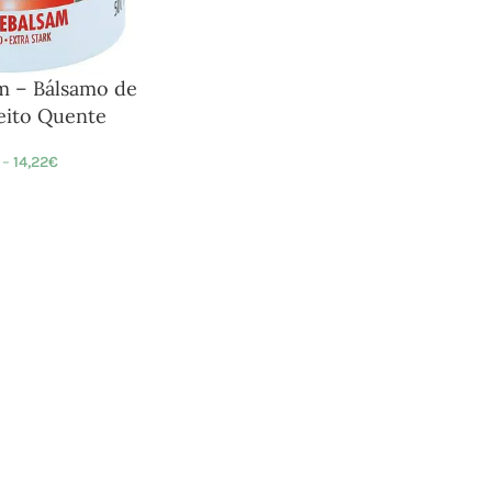
m – Bálsamo de
eito Quente
–
14,22
€