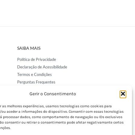
SAIBA MAIS
Política de Privacidade
Declaração de Acessibilidade
Termos e Condições
Perguntas Frequentes
Custos de Envio
Gerir o Consentimento
Encomendas Internacionais
Seguir Encomenda
er as melhores experiências, usamos tecnologias como cookies para
/ou aceder a informações do dispositivo. Consentir com essas tecnologias
Devoluções e Trocas
rá processar dados, como comportamento de navegação ou IDs exclusivos
Não consentir ou retirar o consentimento pode afetar negativamante certos
unções.