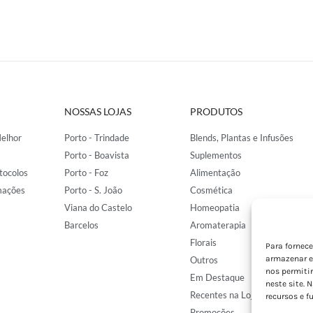
NOSSAS LOJAS
PRODUTOS
elhor
Porto - Trindade
Blends, Plantas e Infusões
Porto - Boavista
Suplementos
tocolos
Porto - Foz
Alimentação
mações
Porto - S. João
Cosmética
Viana do Castelo
Homeopatia
Barcelos
Aromaterapia
Florais
Para fornec
armazenar e
Outros
nos permiti
Em Destaque
neste site. 
Recentes na Loja
recursos e f
Promoções