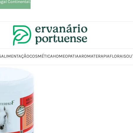
ugal Continental.
S
ALIMENTAÇÃO
COSMÉTICA
HOMEOPATIA
AROMATERAPIA
FLORAIS
OU