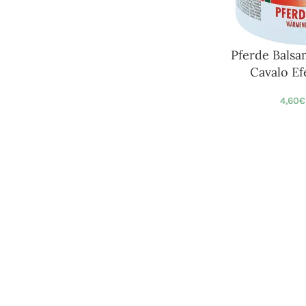
Pferde Balsa
Cavalo Ef
4,60
€