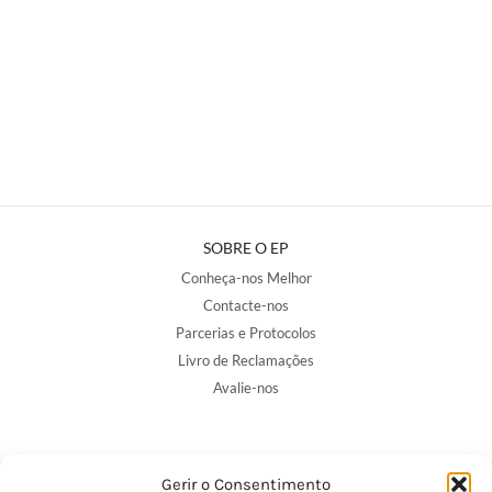
SOBRE O EP
Conheça-nos Melhor
Contacte-nos
Parcerias e Protocolos
Livro de Reclamações
Avalie-nos
NOSSAS LOJAS
Gerir o Consentimento
Porto - Trindade