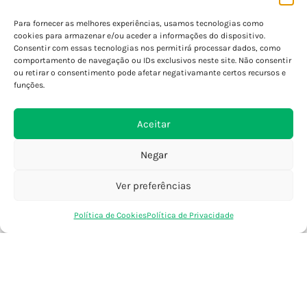
Porto - Boavista
Para fornecer as melhores experiências, usamos tecnologias como
Porto - Foz
cookies para armazenar e/ou aceder a informações do dispositivo.
Consentir com essas tecnologias nos permitirá processar dados, como
Porto - S. João
comportamento de navegação ou IDs exclusivos neste site. Não consentir
Viana do Castelo
ou retirar o consentimento pode afetar negativamante certos recursos e
Barcelos
funções.
Aceitar
SAIBA MAIS
Política de Privacidade
Negar
Declaração de Acessibilidade
Termos e Condições
Ver preferências
Perguntas Frequentes
0
Política de Cookies
Política de Privacidade
Custos de Envio
Loja
Favoritos
Saco Compras
Conta
Encomendas Internacionais
Seguir Encomenda
Devoluções e Trocas