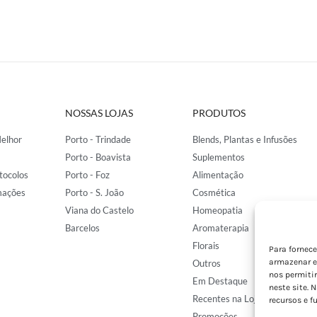
NOSSAS LOJAS
PRODUTOS
elhor
Porto - Trindade
Blends, Plantas e Infusões
Porto - Boavista
Suplementos
tocolos
Porto - Foz
Alimentação
mações
Porto - S. João
Cosmética
Viana do Castelo
Homeopatia
Barcelos
Aromaterapia
Florais
Para fornec
armazenar e
Outros
nos permiti
Em Destaque
neste site. 
Recentes na Loja
recursos e f
Promoções