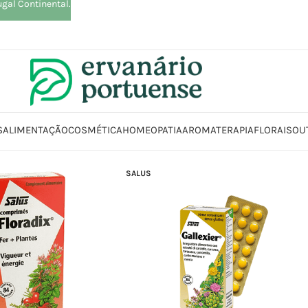
ugal Continental.
S
ALIMENTAÇÃO
COSMÉTICA
HOMEOPATIA
AROMATERAPIA
FLORAIS
OU
SALUS