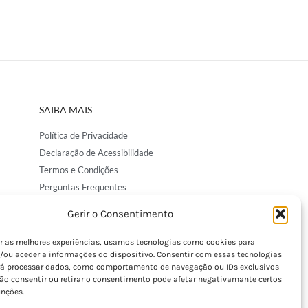
SAIBA MAIS
Política de Privacidade
Declaração de Acessibilidade
Termos e Condições
Perguntas Frequentes
Custos de Envio
Gerir o Consentimento
Encomendas Internacionais
Seguir Encomenda
er as melhores experiências, usamos tecnologias como cookies para
/ou aceder a informações do dispositivo. Consentir com essas tecnologias
Devoluções e Trocas
rá processar dados, como comportamento de navegação ou IDs exclusivos
Não consentir ou retirar o consentimento pode afetar negativamante certos
unções.