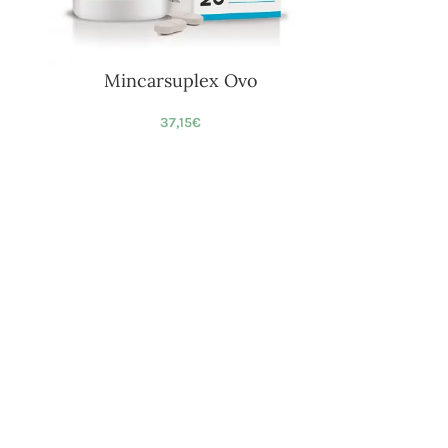
Mincarsuplex Ovo
37,15
€