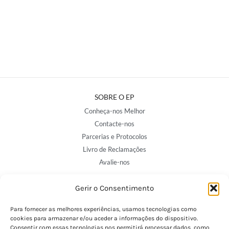
SOBRE O EP
Conheça-nos Melhor
Contacte-nos
Parcerias e Protocolos
Livro de Reclamações
Avalie-nos
Gerir o Consentimento
NOSSAS LOJAS
Para fornecer as melhores experiências, usamos tecnologias como
Porto - Trindade
cookies para armazenar e/ou aceder a informações do dispositivo.
Porto - Boavista
Consentir com essas tecnologias nos permitirá processar dados, como