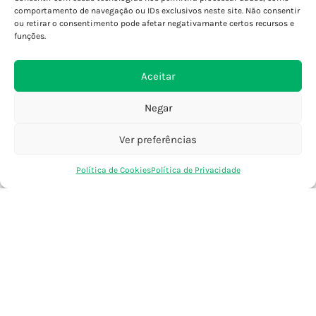
Porto - Foz
comportamento de navegação ou IDs exclusivos neste site. Não consentir
ou retirar o consentimento pode afetar negativamante certos recursos e
Porto - S. João
funções.
Viana do Castelo
Barcelos
Aceitar
Negar
SAIBA MAIS
Política de Privacidade
Ver preferências
Declaração de Acessibilidade
0
Termos e Condições
Política de Cookies
Política de Privacidade
Loja
Favoritos
Saco Compras
Conta
Perguntas Frequentes
Custos de Envio
Encomendas Internacionais
Seguir Encomenda
Devoluções e Trocas