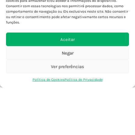
cookies para armazenar e/ou aceder a informações do dispositivo.
Consentir com essas tecnologias nos permitirá processar dados, como
Porto - Foz
comportamento de navegação ou IDs exclusivos neste site. Não consentir
Porto - S. João
ou retirar o consentimento pode afetar negativamante certos recursos e
Viana do Castelo
funções.
Barcelos
Aceitar
SAIBA MAIS
Negar
Política de Privacidade
Declaração de Acessibilidade
Ver preferências
Termos e Condições
0
Política de Cookies
Política de Privacidade
Perguntas Frequentes
Loja
Favoritos
Saco Compras
Conta
Custos de Envio
Encomendas Internacionais
Seguir Encomenda
Devoluções e Trocas