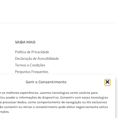
SAIBA MAIS
Política de Privacidade
Declaração de Acessibilidade
Termos e Condições
Perguntas Frequentes
Custos de Envio
Gerir o Consentimento
Encomendas Internacionais
Seguir Encomenda
er as melhores experiências, usamos tecnologias como cookies para
/ou aceder a informações do dispositivo. Consentir com essas tecnologias
Devoluções e Trocas
rá processar dados, como comportamento de navegação ou IDs exclusivos
Não consentir ou retirar o consentimento pode afetar negativamante certos
unções.