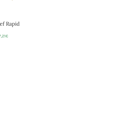
ief Rapid
7,21
€