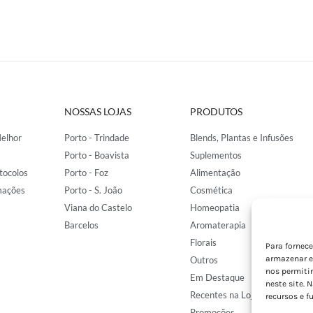
NOSSAS LOJAS
PRODUTOS
elhor
Porto - Trindade
Blends, Plantas e Infusões
Porto - Boavista
Suplementos
tocolos
Porto - Foz
Alimentação
mações
Porto - S. João
Cosmética
Viana do Castelo
Homeopatia
Barcelos
Aromaterapia
Florais
Para fornec
armazenar e
Outros
nos permiti
Em Destaque
neste site. 
Recentes na Loja
recursos e f
Promoções