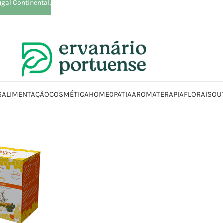
ugal Continental.
S
ALIMENTAÇÃO
COSMÉTICA
HOMEOPATIA
AROMATERAPIA
FLORAIS
OU