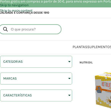
Portes grátis em compras a partir de 30 €, para envio expresso em Port
Skip to navigation
Skip to main content
UALIDADE E CONFIANÇA DESDE 1910
PLANTAS
SUPLEMENTO
CATEGORIAS
NUTRIDIL
MARCAS
CARACTERÍSTICAS