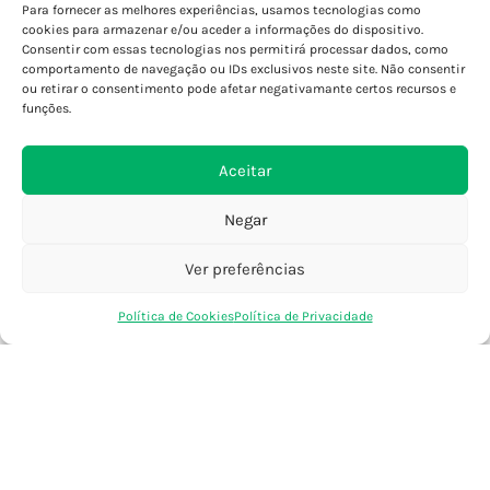
Para fornecer as melhores experiências, usamos tecnologias como
Porto - Boavista
cookies para armazenar e/ou aceder a informações do dispositivo.
Porto - Foz
Consentir com essas tecnologias nos permitirá processar dados, como
Porto - S. João
comportamento de navegação ou IDs exclusivos neste site. Não consentir
ou retirar o consentimento pode afetar negativamante certos recursos e
Viana do Castelo
funções.
Barcelos
Aceitar
SAIBA MAIS
Negar
Política de Privacidade
Declaração de Acessibilidade
Ver preferências
Termos e Condições
0
Perguntas Frequentes
Política de Cookies
Política de Privacidade
Loja
Favoritos
Saco Compras
Conta
Custos de Envio
Encomendas Internacionais
Seguir Encomenda
Devoluções e Trocas