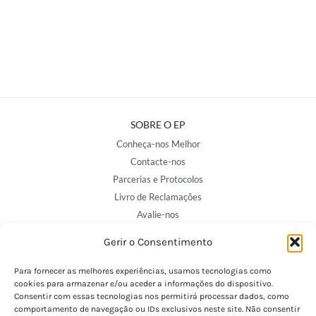
SOBRE O EP
Conheça-nos Melhor
Contacte-nos
Parcerias e Protocolos
Livro de Reclamações
Avalie-nos
Gerir o Consentimento
NOSSAS LOJAS
Para fornecer as melhores experiências, usamos tecnologias como
Porto - Trindade
cookies para armazenar e/ou aceder a informações do dispositivo.
Consentir com essas tecnologias nos permitirá processar dados, como
Porto - Boavista
comportamento de navegação ou IDs exclusivos neste site. Não consentir