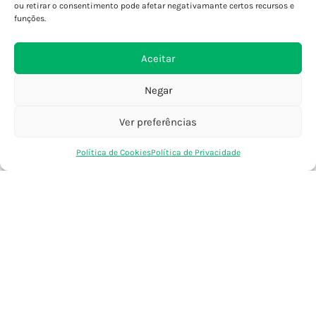
Porto - Foz
ou retirar o consentimento pode afetar negativamante certos recursos e
Porto - S. João
funções.
Viana do Castelo
Barcelos
Aceitar
Negar
SAIBA MAIS
Política de Privacidade
Ver preferências
Declaração de Acessibilidade
0
Política de Cookies
Política de Privacidade
Termos e Condições
Loja
Favoritos
Saco Compras
Conta
Perguntas Frequentes
Custos de Envio
Encomendas Internacionais
Seguir Encomenda
Devoluções e Trocas