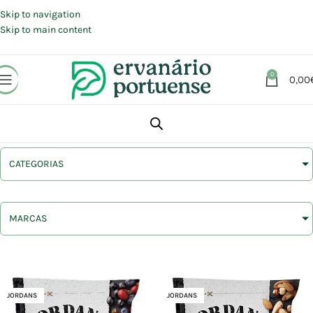
Portes grátis em compras a partir de 30 €, para envio expresso em
Portugal Continental.
Skip to navigation
Skip to main content
0
0,00
CATEGORIAS
MARCAS
JORDANS
JORDANS