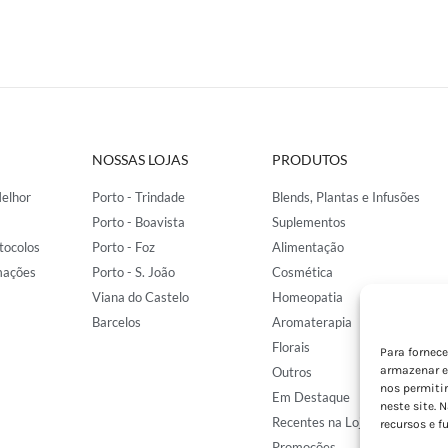
NOSSAS LOJAS
PRODUTOS
elhor
Porto - Trindade
Blends, Plantas e Infusões
Porto - Boavista
Suplementos
tocolos
Porto - Foz
Alimentação
mações
Porto - S. João
Cosmética
Viana do Castelo
Homeopatia
Barcelos
Aromaterapia
Florais
Para fornec
armazenar e
Outros
nos permiti
Em Destaque
neste site. 
Recentes na Loja
recursos e f
Promoções