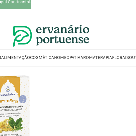
ugal Continental.
S
ALIMENTAÇÃO
COSMÉTICA
HOMEOPATIA
AROMATERAPIA
FLORAIS
OU