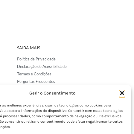
SAIBA MAIS
Política de Privacidade
Declaração de Acessibilidade
Termos e Condições
Perguntas Frequentes
Custos de Envio
Gerir o Consentimento
Encomendas Internacionais
Seguir Encomenda
er as melhores experiências, usamos tecnologias como cookies para
/ou aceder a informações do dispositivo. Consentir com essas tecnologias
Devoluções e Trocas
rá processar dados, como comportamento de navegação ou IDs exclusivos
Não consentir ou retirar o consentimento pode afetar negativamante certos
unções.