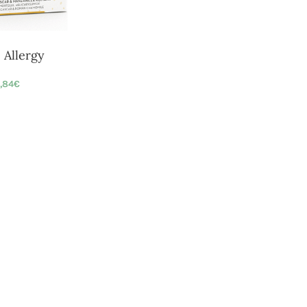
 Allergy
,84
€