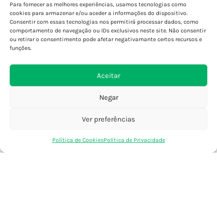
Para fornecer as melhores experiências, usamos tecnologias como
Porto - Boavista
cookies para armazenar e/ou aceder a informações do dispositivo.
Porto - Foz
Consentir com essas tecnologias nos permitirá processar dados, como
Porto - S. João
comportamento de navegação ou IDs exclusivos neste site. Não consentir
ou retirar o consentimento pode afetar negativamante certos recursos e
Viana do Castelo
funções.
Barcelos
Aceitar
SAIBA MAIS
Negar
Política de Privacidade
Declaração de Acessibilidade
Ver preferências
Termos e Condições
0
Perguntas Frequentes
Política de Cookies
Política de Privacidade
Loja
Favoritos
Saco Compras
Conta
Custos de Envio
Encomendas Internacionais
Seguir Encomenda
Devoluções e Trocas