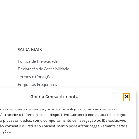
SAIBA MAIS
Política de Privacidade
Declaração de Acessibilidade
Termos e Condições
Perguntas Frequentes
Custos de Envio
Gerir o Consentimento
Encomendas Internacionais
Seguir Encomenda
er as melhores experiências, usamos tecnologias como cookies para
/ou aceder a informações do dispositivo. Consentir com essas tecnologias
Devoluções e Trocas
rá processar dados, como comportamento de navegação ou IDs exclusivos
Não consentir ou retirar o consentimento pode afetar negativamante certos
unções.