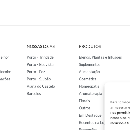
NOSSAS LOJAS
PRODUTOS
elhor
Porto - Trindade
Blends, Plantas e Infusões
Porto - Boavista
Suplementos
tocolos
Porto - Foz
Alimentação
mações
Porto - S. João
Cosmética
Viana do Castelo
Homeopatia
Barcelos
Aromaterapia
Florais
Para fornec
armazenar e
Outros
nos permiti
Em Destaque
neste site. 
Recentes na Loja
recursos e f
Promoções