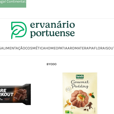
ugal Continental.
S
ALIMENTAÇÃO
COSMÉTICA
HOMEOPATIA
AROMATERAPIA
FLORAIS
OU
BYODO