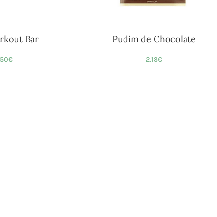
rkout Bar
Pudim de Chocolate
,50
€
2,18
€