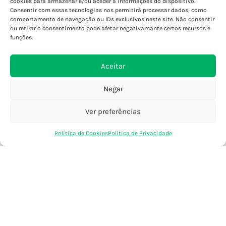
cookies para armazenar e/ou aceder a informações do dispositivo.
Consentir com essas tecnologias nos permitirá processar dados, como
Porto - Foz
comportamento de navegação ou IDs exclusivos neste site. Não consentir
Porto - S. João
ou retirar o consentimento pode afetar negativamante certos recursos e
Viana do Castelo
funções.
Barcelos
Aceitar
SAIBA MAIS
Negar
Política de Privacidade
Declaração de Acessibilidade
Ver preferências
Termos e Condições
0
Política de Cookies
Política de Privacidade
Perguntas Frequentes
Loja
Favoritos
Saco Compras
Conta
Custos de Envio
Encomendas Internacionais
Seguir Encomenda
Devoluções e Trocas