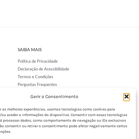
SAIBA MAIS
Política de Privacidade
Declaração de Acessibilidade
Termos e Condições
Perguntas Frequentes
Custos de Envio
Gerir o Consentimento
Encomendas Internacionais
Seguir Encomenda
er as melhores experiências, usamos tecnologias como cookies para
/ou aceder a informações do dispositivo. Consentir com essas tecnologias
Devoluções e Trocas
rá processar dados, como comportamento de navegação ou IDs exclusivos
Não consentir ou retirar o consentimento pode afetar negativamante certos
unções.