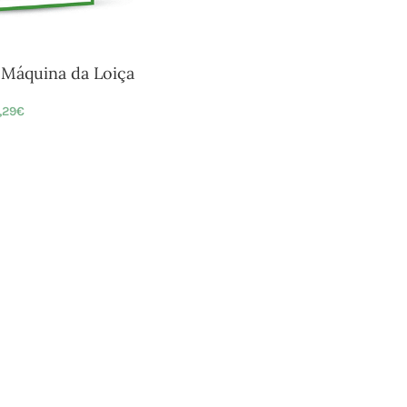
a Máquina da Loiça
1,29
€