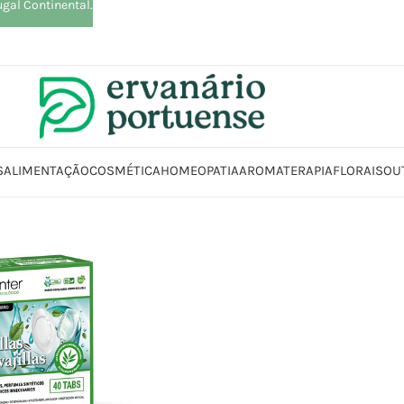
ugal Continental.
S
ALIMENTAÇÃO
COSMÉTICA
HOMEOPATIA
AROMATERAPIA
FLORAIS
OU