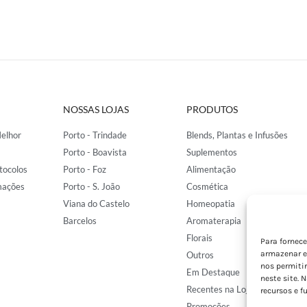
NOSSAS LOJAS
PRODUTOS
elhor
Porto - Trindade
Blends, Plantas e Infusões
Porto - Boavista
Suplementos
tocolos
Porto - Foz
Alimentação
mações
Porto - S. João
Cosmética
Viana do Castelo
Homeopatia
Barcelos
Aromaterapia
Florais
Para fornec
armazenar e
Outros
nos permiti
Em Destaque
neste site. 
Recentes na Loja
recursos e f
Promoções