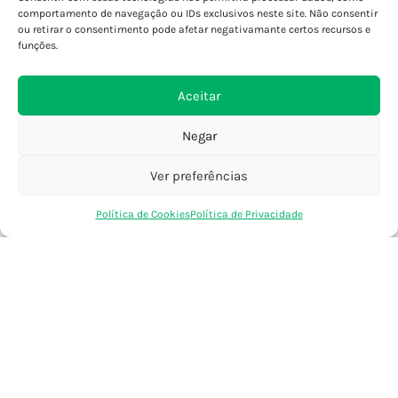
Porto - Foz
comportamento de navegação ou IDs exclusivos neste site. Não consentir
ou retirar o consentimento pode afetar negativamante certos recursos e
Porto - S. João
funções.
Viana do Castelo
Barcelos
Aceitar
Negar
SAIBA MAIS
Política de Privacidade
Ver preferências
Declaração de Acessibilidade
0
Termos e Condições
Política de Cookies
Política de Privacidade
Loja
Favoritos
Saco Compras
Conta
Perguntas Frequentes
Custos de Envio
Encomendas Internacionais
Seguir Encomenda
Devoluções e Trocas