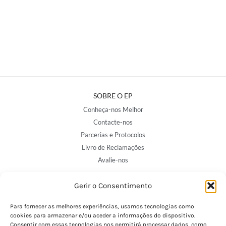
SOBRE O EP
Conheça-nos Melhor
Contacte-nos
Parcerias e Protocolos
Livro de Reclamações
Avalie-nos
Gerir o Consentimento
NOSSAS LOJAS
Para fornecer as melhores experiências, usamos tecnologias como
Porto - Trindade
cookies para armazenar e/ou aceder a informações do dispositivo.
Porto - Boavista
Consentir com essas tecnologias nos permitirá processar dados, como