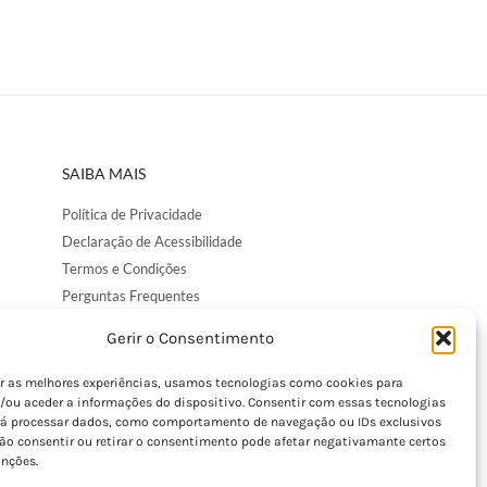
SAIBA MAIS
Política de Privacidade
Declaração de Acessibilidade
Termos e Condições
Perguntas Frequentes
Custos de Envio
Gerir o Consentimento
Encomendas Internacionais
Seguir Encomenda
er as melhores experiências, usamos tecnologias como cookies para
/ou aceder a informações do dispositivo. Consentir com essas tecnologias
Devoluções e Trocas
rá processar dados, como comportamento de navegação ou IDs exclusivos
Não consentir ou retirar o consentimento pode afetar negativamante certos
unções.