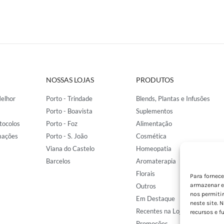
NOSSAS LOJAS
PRODUTOS
elhor
Porto - Trindade
Blends, Plantas e Infusões
Porto - Boavista
Suplementos
tocolos
Porto - Foz
Alimentação
mações
Porto - S. João
Cosmética
Viana do Castelo
Homeopatia
Barcelos
Aromaterapia
Florais
Para fornec
armazenar e
Outros
nos permiti
Em Destaque
neste site. 
Recentes na Loja
recursos e f
Promoções