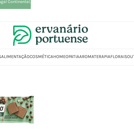
ugal Continental.
S
ALIMENTAÇÃO
COSMÉTICA
HOMEOPATIA
AROMATERAPIA
FLORAIS
OU