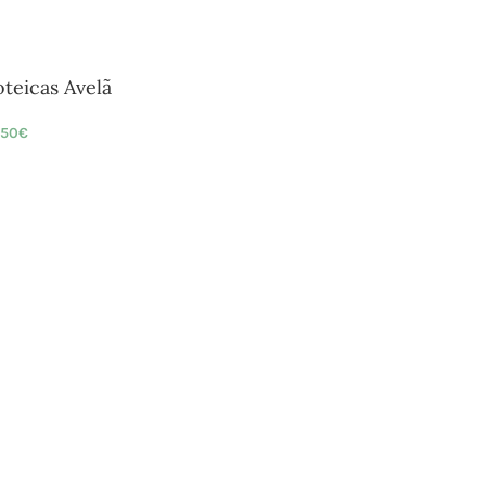
teicas Avelã
,50
€