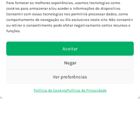
Para fornecer as melhores experiências, usamos tecnologias como
Porto - Boavista
cookies para armazenar e/ou aceder a informações do dispositivo.
Porto - Foz
Consentir com essas tecnologias nos permitirá processar dados, como
Porto - S. João
comportamento de navegação ou IDs exclusivos neste site. Não consentir
ou retirar o consentimento pode afetar negativamante certos recursos e
Viana do Castelo
funções.
Barcelos
Aceitar
SAIBA MAIS
Negar
Política de Privacidade
Declaração de Acessibilidade
Ver preferências
Termos e Condições
0
Perguntas Frequentes
Política de Cookies
Política de Privacidade
Loja
Favoritos
Saco Compras
Conta
Custos de Envio
Encomendas Internacionais
Seguir Encomenda
Devoluções e Trocas