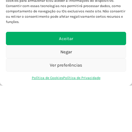
cookies para armazenar e/ou aceder a informações do dispositivo.
Consentir com essas tecnologias nos permitirá processar dados, como
Porto - Foz
comportamento de navegação ou IDs exclusivos neste site. Não consentir
Porto - S. João
ou retirar o consentimento pode afetar negativamante certos recursos e
Viana do Castelo
funções.
Barcelos
Aceitar
SAIBA MAIS
Negar
Política de Privacidade
Declaração de Acessibilidade
Ver preferências
Termos e Condições
0
Política de Cookies
Política de Privacidade
Perguntas Frequentes
Loja
Favoritos
Saco Compras
Conta
Custos de Envio
Encomendas Internacionais
Seguir Encomenda
Devoluções e Trocas