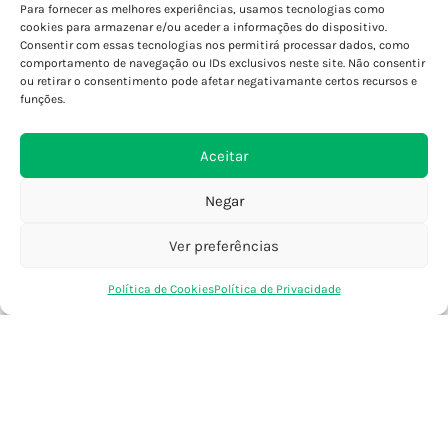
Para fornecer as melhores experiências, usamos tecnologias como
Porto - Boavista
cookies para armazenar e/ou aceder a informações do dispositivo.
Porto - Foz
Consentir com essas tecnologias nos permitirá processar dados, como
Porto - S. João
comportamento de navegação ou IDs exclusivos neste site. Não consentir
ou retirar o consentimento pode afetar negativamante certos recursos e
Viana do Castelo
funções.
Barcelos
Aceitar
SAIBA MAIS
Negar
Política de Privacidade
Declaração de Acessibilidade
Ver preferências
Termos e Condições
0
Perguntas Frequentes
Política de Cookies
Política de Privacidade
Loja
Favoritos
Saco Compras
Conta
Custos de Envio
Encomendas Internacionais
Seguir Encomenda
Devoluções e Trocas