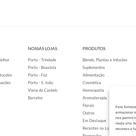
NOSSAS LOJAS
PRODUTOS
elhor
Porto - Trindade
Blends, Plantas e Infusões
Porto - Boavista
Suplementos
tocolos
Porto - Foz
Alimentação
mações
Porto - S. João
Cosmética
Viana do Castelo
Homeopatia
Barcelos
Aromaterapia
Florais
Para fornec
armazenar e
Outros
nos permiti
Em Destaque
neste site. 
Recentes na Loja
recursos e f
Promoções