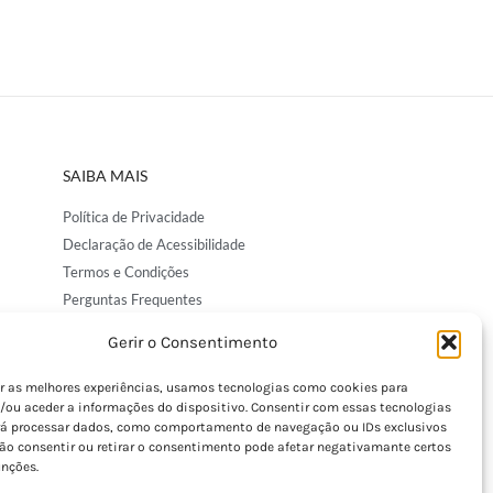
SAIBA MAIS
Política de Privacidade
Declaração de Acessibilidade
Termos e Condições
Perguntas Frequentes
Custos de Envio
Gerir o Consentimento
Encomendas Internacionais
Seguir Encomenda
er as melhores experiências, usamos tecnologias como cookies para
/ou aceder a informações do dispositivo. Consentir com essas tecnologias
Devoluções e Trocas
rá processar dados, como comportamento de navegação ou IDs exclusivos
Não consentir ou retirar o consentimento pode afetar negativamante certos
unções.