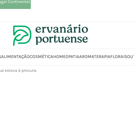
ugal Continental.
S
ALIMENTAÇÃO
COSMÉTICA
HOMEOPATIA
AROMATERAPIA
FLORAIS
OU
e estava à procura.