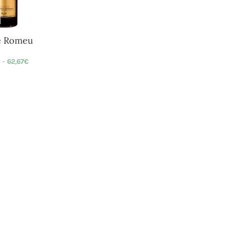
e Romeu
€
–
62,67
€