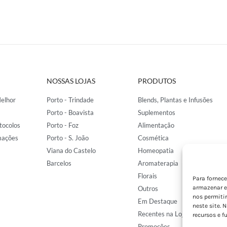
NOSSAS LOJAS
PRODUTOS
elhor
Porto - Trindade
Blends, Plantas e Infusões
Porto - Boavista
Suplementos
tocolos
Porto - Foz
Alimentação
mações
Porto - S. João
Cosmética
Viana do Castelo
Homeopatia
Barcelos
Aromaterapia
Florais
Para fornec
armazenar e
Outros
nos permiti
Em Destaque
neste site. 
Recentes na Loja
recursos e f
Promoções