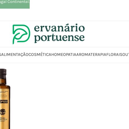
ugal Continental.
S
ALIMENTAÇÃO
COSMÉTICA
HOMEOPATIA
AROMATERAPIA
FLORAIS
OU