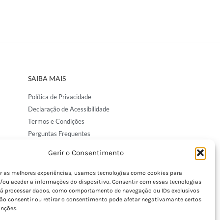
SAIBA MAIS
Política de Privacidade
Declaração de Acessibilidade
Termos e Condições
Perguntas Frequentes
Custos de Envio
Gerir o Consentimento
Encomendas Internacionais
Seguir Encomenda
er as melhores experiências, usamos tecnologias como cookies para
/ou aceder a informações do dispositivo. Consentir com essas tecnologias
Devoluções e Trocas
rá processar dados, como comportamento de navegação ou IDs exclusivos
Não consentir ou retirar o consentimento pode afetar negativamante certos
unções.