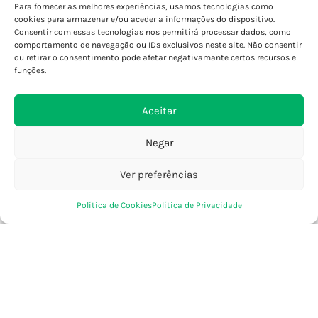
Para fornecer as melhores experiências, usamos tecnologias como
Porto - Boavista
cookies para armazenar e/ou aceder a informações do dispositivo.
Porto - Foz
Consentir com essas tecnologias nos permitirá processar dados, como
Porto - S. João
comportamento de navegação ou IDs exclusivos neste site. Não consentir
ou retirar o consentimento pode afetar negativamante certos recursos e
Viana do Castelo
funções.
Barcelos
Aceitar
SAIBA MAIS
Negar
Política de Privacidade
Declaração de Acessibilidade
Ver preferências
Termos e Condições
0
Perguntas Frequentes
Política de Cookies
Política de Privacidade
Loja
Favoritos
Saco Compras
Conta
Custos de Envio
Encomendas Internacionais
Seguir Encomenda
Devoluções e Trocas