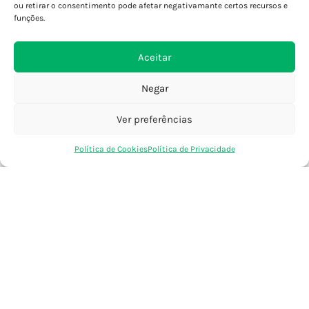
Porto - Foz
ou retirar o consentimento pode afetar negativamante certos recursos e
Porto - S. João
funções.
Viana do Castelo
Barcelos
Aceitar
Negar
SAIBA MAIS
Política de Privacidade
Ver preferências
Declaração de Acessibilidade
0
Política de Cookies
Política de Privacidade
Termos e Condições
Loja
Favoritos
Saco Compras
Conta
Perguntas Frequentes
Custos de Envio
Encomendas Internacionais
Seguir Encomenda
Devoluções e Trocas