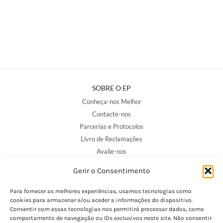
SOBRE O EP
Conheça-nos Melhor
Contacte-nos
Parcerias e Protocolos
Livro de Reclamações
Avalie-nos
Gerir o Consentimento
NOSSAS LOJAS
Para fornecer as melhores experiências, usamos tecnologias como
Porto - Trindade
cookies para armazenar e/ou aceder a informações do dispositivo.
Consentir com essas tecnologias nos permitirá processar dados, como
Porto - Boavista
comportamento de navegação ou IDs exclusivos neste site. Não consentir