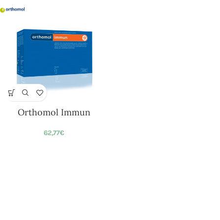
Orthomol Immun
62,77
€