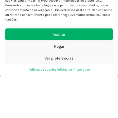
cookies para armazenar e/ou aceder a informações do dispositivo.
Consentir com essas tecnologias nos permitirá processar dados, como
Porto - Foz
comportamento de navegação ou IDs exclusivos neste site. Não consentir
Porto - S. João
ou retirar o consentimento pode afetar negativamante certos recursos e
Viana do Castelo
funções.
Barcelos
Aceitar
SAIBA MAIS
Negar
Política de Privacidade
Declaração de Acessibilidade
Ver preferências
Termos e Condições
0
Política de Cookies
Política de Privacidade
Perguntas Frequentes
Loja
Favoritos
Saco Compras
Conta
Custos de Envio
Encomendas Internacionais
Seguir Encomenda
Devoluções e Trocas