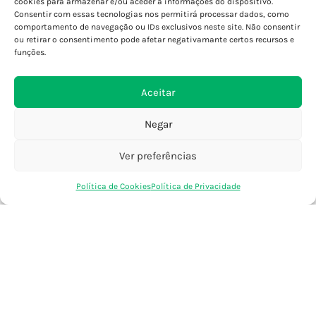
cookies para armazenar e/ou aceder a informações do dispositivo.
Consentir com essas tecnologias nos permitirá processar dados, como
Porto - Foz
comportamento de navegação ou IDs exclusivos neste site. Não consentir
Porto - S. João
ou retirar o consentimento pode afetar negativamante certos recursos e
Viana do Castelo
funções.
Barcelos
Aceitar
SAIBA MAIS
Negar
Política de Privacidade
Declaração de Acessibilidade
Ver preferências
Termos e Condições
0
Política de Cookies
Política de Privacidade
Perguntas Frequentes
Loja
Favoritos
Saco Compras
Conta
Custos de Envio
Encomendas Internacionais
Seguir Encomenda
Devoluções e Trocas