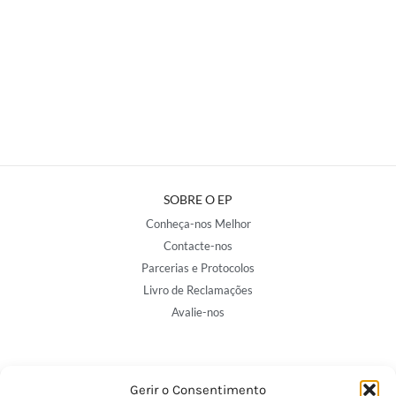
SOBRE O EP
Conheça-nos Melhor
Contacte-nos
Parcerias e Protocolos
Livro de Reclamações
Avalie-nos
NOSSAS LOJAS
Gerir o Consentimento
Porto - Trindade