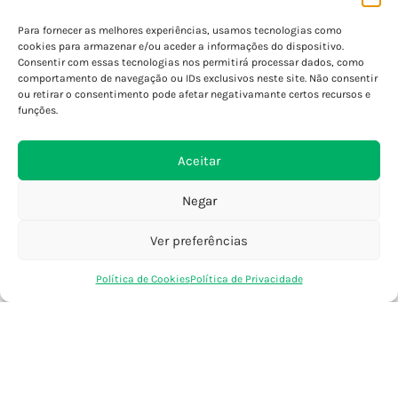
Porto - Boavista
Para fornecer as melhores experiências, usamos tecnologias como
Porto - Foz
cookies para armazenar e/ou aceder a informações do dispositivo.
Consentir com essas tecnologias nos permitirá processar dados, como
Porto - S. João
comportamento de navegação ou IDs exclusivos neste site. Não consentir
Viana do Castelo
ou retirar o consentimento pode afetar negativamante certos recursos e
Barcelos
funções.
Aceitar
SAIBA MAIS
Política de Privacidade
Negar
Declaração de Acessibilidade
Termos e Condições
Ver preferências
Perguntas Frequentes
0
Política de Cookies
Política de Privacidade
Custos de Envio
Loja
Favoritos
Saco Compras
Conta
Encomendas Internacionais
Seguir Encomenda
Devoluções e Trocas