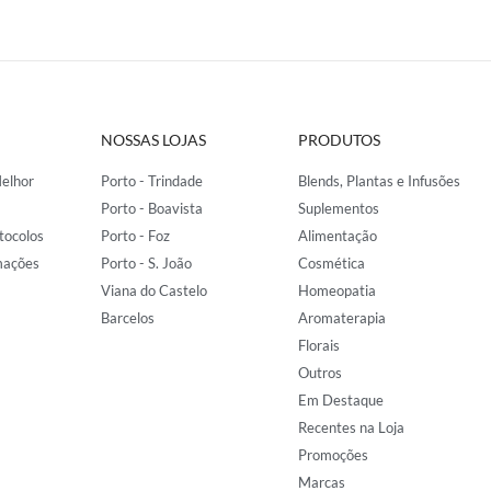
NOSSAS LOJAS
PRODUTOS
elhor
Porto - Trindade
Blends, Plantas e Infusões
Porto - Boavista
Suplementos
tocolos
Porto - Foz
Alimentação
mações
Porto - S. João
Cosmética
Viana do Castelo
Homeopatia
Barcelos
Aromaterapia
Florais
Outros
Em Destaque
Recentes na Loja
Promoções
Marcas