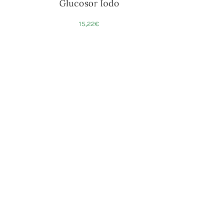
Glucosor Iodo
15,22
€