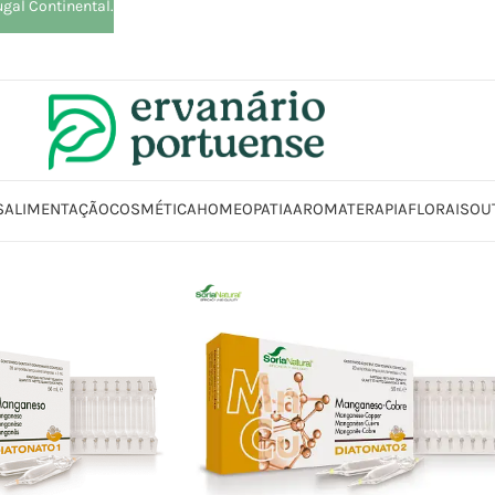
ugal Continental.
S
ALIMENTAÇÃO
COSMÉTICA
HOMEOPATIA
AROMATERAPIA
FLORAIS
OU