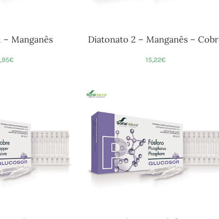
1 – Manganês
Diatonato 2 – Manganês – Cobr
4,95
€
15,22
€