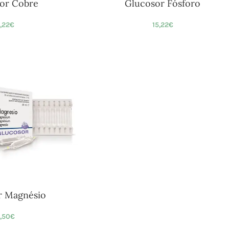
or Cobre
Glucosor Fósforo
5,22
€
15,22
€
r Magnésio
,50
€