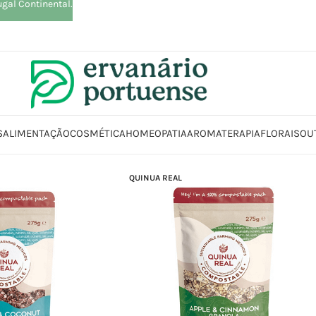
ugal Continental.
S
ALIMENTAÇÃO
COSMÉTICA
HOMEOPATIA
AROMATERAPIA
FLORAIS
OU
QUINUA REAL