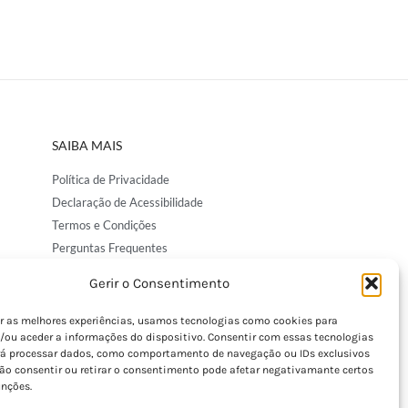
SAIBA MAIS
Política de Privacidade
Declaração de Acessibilidade
Termos e Condições
Perguntas Frequentes
Custos de Envio
Gerir o Consentimento
Encomendas Internacionais
Seguir Encomenda
er as melhores experiências, usamos tecnologias como cookies para
/ou aceder a informações do dispositivo. Consentir com essas tecnologias
Devoluções e Trocas
rá processar dados, como comportamento de navegação ou IDs exclusivos
Não consentir ou retirar o consentimento pode afetar negativamante certos
unções.