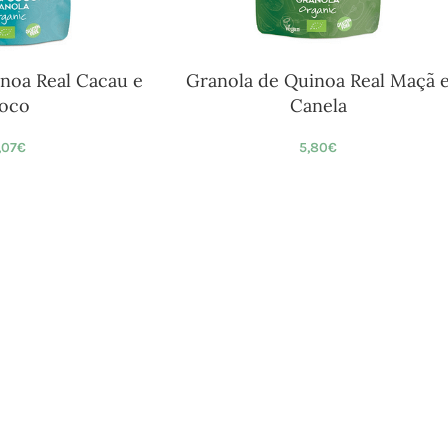
noa Real Cacau e
Granola de Quinoa Real Maçã 
oco
Canela
,07
€
5,80
€