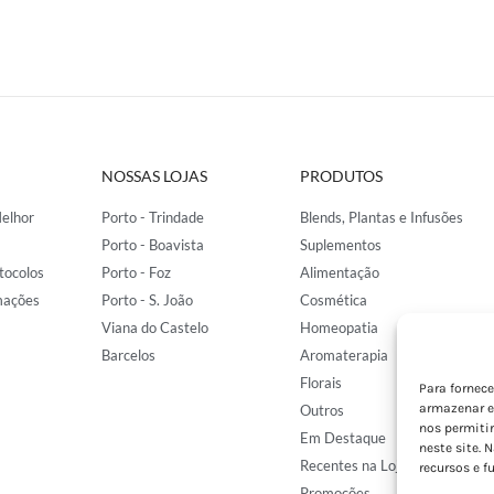
NOSSAS LOJAS
PRODUTOS
elhor
Porto - Trindade
Blends, Plantas e Infusões
Porto - Boavista
Suplementos
tocolos
Porto - Foz
Alimentação
mações
Porto - S. João
Cosmética
Viana do Castelo
Homeopatia
Barcelos
Aromaterapia
Florais
Para fornec
armazenar e
Outros
nos permiti
Em Destaque
neste site. 
Recentes na Loja
recursos e f
Promoções