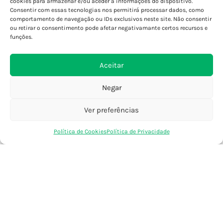
cookies para armazenar e/ou aceder a informações do dispositivo.
Consentir com essas tecnologias nos permitirá processar dados, como
Porto - Foz
comportamento de navegação ou IDs exclusivos neste site. Não consentir
Porto - S. João
ou retirar o consentimento pode afetar negativamante certos recursos e
Viana do Castelo
funções.
Barcelos
Aceitar
SAIBA MAIS
Negar
Política de Privacidade
Declaração de Acessibilidade
Ver preferências
Termos e Condições
0
Política de Cookies
Política de Privacidade
Perguntas Frequentes
Loja
Favoritos
Saco Compras
Conta
Custos de Envio
Encomendas Internacionais
Seguir Encomenda
Devoluções e Trocas