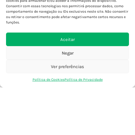
cookies para armazenar e/ou aceder a informações do dispositivo.
Consentir com essas tecnologias nos permitirá processar dados, como
Porto - Foz
comportamento de navegação ou IDs exclusivos neste site. Não consentir
Porto - S. João
ou retirar o consentimento pode afetar negativamante certos recursos e
Viana do Castelo
funções.
Barcelos
Aceitar
SAIBA MAIS
Negar
Política de Privacidade
Declaração de Acessibilidade
Ver preferências
Termos e Condições
0
Política de Cookies
Política de Privacidade
Perguntas Frequentes
Loja
Favoritos
Saco Compras
Conta
Custos de Envio
Encomendas Internacionais
Seguir Encomenda
Devoluções e Trocas