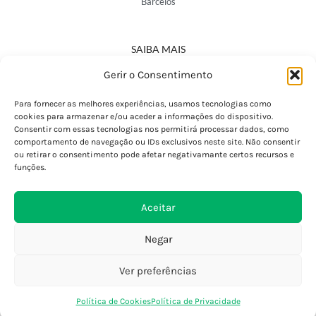
Barcelos
SAIBA MAIS
Política de Privacidade
Gerir o Consentimento
Declaração de Acessibilidade
Termos e Condições
Para fornecer as melhores experiências, usamos tecnologias como
cookies para armazenar e/ou aceder a informações do dispositivo.
Perguntas Frequentes
Consentir com essas tecnologias nos permitirá processar dados, como
Custos de Envio
comportamento de navegação ou IDs exclusivos neste site. Não consentir
ou retirar o consentimento pode afetar negativamante certos recursos e
Encomendas Internacionais
funções.
Seguir Encomenda
Devoluções e Trocas
Aceitar
Negar
Ver preferências
0
Política de Cookies
Política de Privacidade
Loja
Favoritos
Saco Compras
Conta