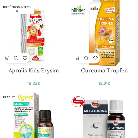
DIETÉTICOS INTERS
A
Aprolis Kids Erysim
Curcuma Tropfen
18,32
€
12,91
€
ELADIET