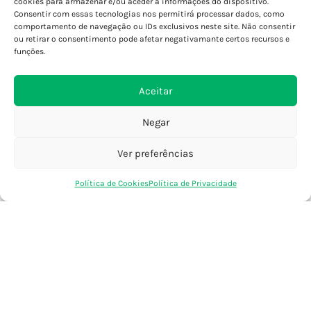
cookies para armazenar e/ou aceder a informações do dispositivo.
Consentir com essas tecnologias nos permitirá processar dados, como
Porto - Foz
comportamento de navegação ou IDs exclusivos neste site. Não consentir
Porto - S. João
ou retirar o consentimento pode afetar negativamante certos recursos e
Viana do Castelo
funções.
Barcelos
Aceitar
SAIBA MAIS
Negar
Política de Privacidade
Declaração de Acessibilidade
Ver preferências
Termos e Condições
0
Política de Cookies
Política de Privacidade
Perguntas Frequentes
Loja
Favoritos
Saco Compras
Conta
Custos de Envio
Encomendas Internacionais
Seguir Encomenda
Devoluções e Trocas