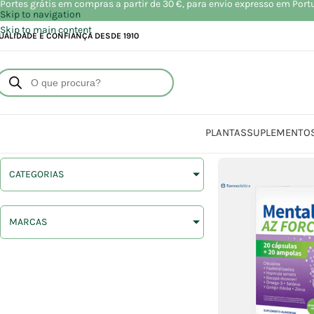
Portes grátis em compras a partir de 30 €, para envio expresso em Port
Skip to navigation
Skip to main content
UALIDADE E CONFIANÇA DESDE 1910
PLANTAS
SUPLEMENTO
CATEGORIAS
MARCAS