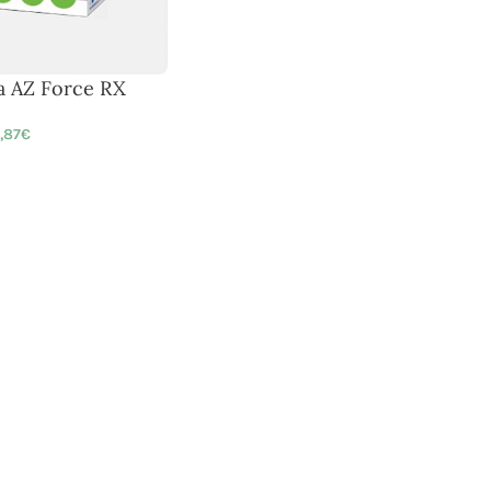
a AZ Force RX
1,87
€