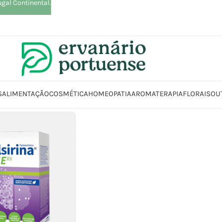
ugal Continental.
S
ALIMENTAÇÃO
COSMÉTICA
HOMEOPATIA
AROMATERAPIA
FLORAIS
OU