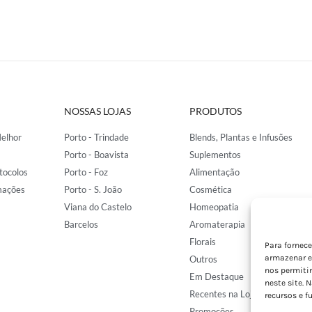
NOSSAS LOJAS
PRODUTOS
elhor
Porto - Trindade
Blends, Plantas e Infusões
Porto - Boavista
Suplementos
tocolos
Porto - Foz
Alimentação
mações
Porto - S. João
Cosmética
Viana do Castelo
Homeopatia
Barcelos
Aromaterapia
Florais
Para fornec
armazenar e
Outros
nos permiti
Em Destaque
neste site. 
Recentes na Loja
recursos e f
Promoções