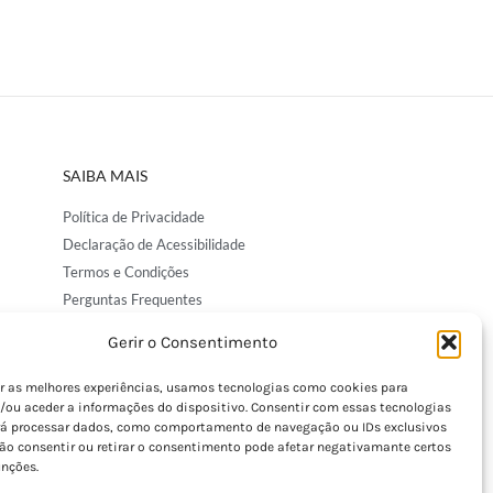
SAIBA MAIS
Política de Privacidade
Declaração de Acessibilidade
Termos e Condições
Perguntas Frequentes
Custos de Envio
Gerir o Consentimento
Encomendas Internacionais
Seguir Encomenda
er as melhores experiências, usamos tecnologias como cookies para
/ou aceder a informações do dispositivo. Consentir com essas tecnologias
Devoluções e Trocas
rá processar dados, como comportamento de navegação ou IDs exclusivos
Não consentir ou retirar o consentimento pode afetar negativamante certos
unções.