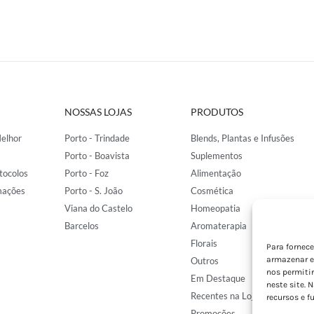
NOSSAS LOJAS
PRODUTOS
elhor
Porto - Trindade
Blends, Plantas e Infusões
Porto - Boavista
Suplementos
tocolos
Porto - Foz
Alimentação
mações
Porto - S. João
Cosmética
Viana do Castelo
Homeopatia
Barcelos
Aromaterapia
Florais
Para fornec
armazenar e
Outros
nos permiti
Em Destaque
neste site. 
Recentes na Loja
recursos e f
Promoções