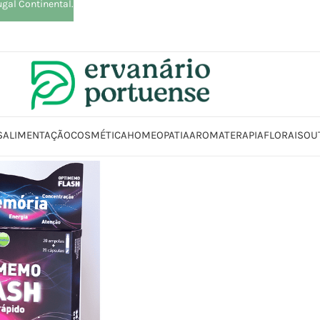
ugal Continental.
S
ALIMENTAÇÃO
COSMÉTICA
HOMEOPATIA
AROMATERAPIA
FLORAIS
OU