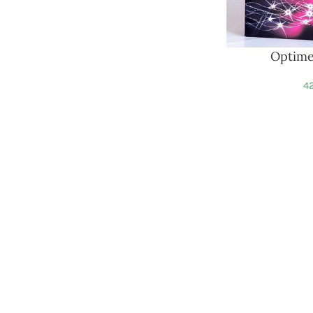
Optime
42