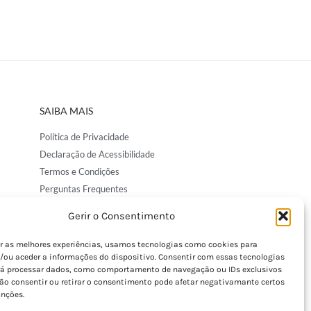
SAIBA MAIS
Política de Privacidade
Declaração de Acessibilidade
Termos e Condições
Perguntas Frequentes
Custos de Envio
Gerir o Consentimento
Encomendas Internacionais
Seguir Encomenda
er as melhores experiências, usamos tecnologias como cookies para
/ou aceder a informações do dispositivo. Consentir com essas tecnologias
Devoluções e Trocas
rá processar dados, como comportamento de navegação ou IDs exclusivos
Não consentir ou retirar o consentimento pode afetar negativamante certos
unções.