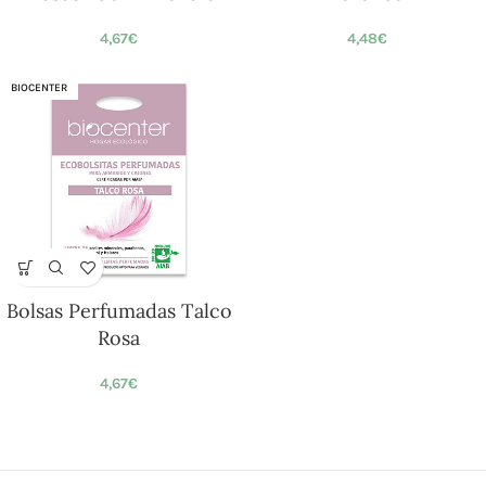
4,67
€
4,48
€
BIOCENTER
Bolsas Perfumadas Talco
Rosa
4,67
€