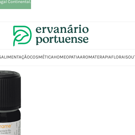
ugal Continental.
S
ALIMENTAÇÃO
COSMÉTICA
HOMEOPATIA
AROMATERAPIA
FLORAIS
OU