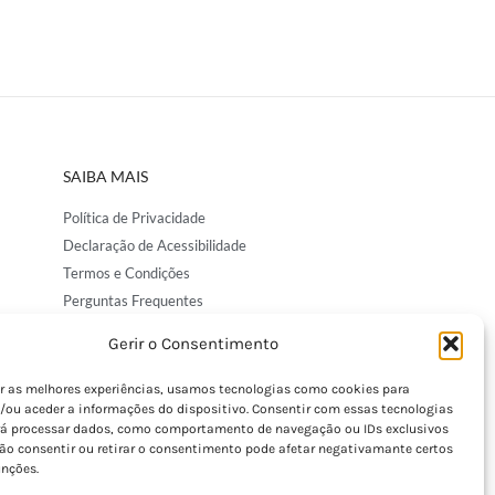
SAIBA MAIS
Política de Privacidade
Declaração de Acessibilidade
Termos e Condições
Perguntas Frequentes
Custos de Envio
Gerir o Consentimento
Encomendas Internacionais
Seguir Encomenda
er as melhores experiências, usamos tecnologias como cookies para
/ou aceder a informações do dispositivo. Consentir com essas tecnologias
Devoluções e Trocas
rá processar dados, como comportamento de navegação ou IDs exclusivos
Não consentir ou retirar o consentimento pode afetar negativamante certos
unções.