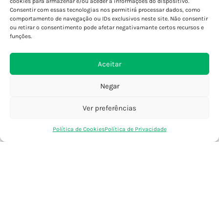
cookies para armazenar e/ou aceder a informações do dispositivo.
Consentir com essas tecnologias nos permitirá processar dados, como
Porto - Foz
comportamento de navegação ou IDs exclusivos neste site. Não consentir
Porto - S. João
ou retirar o consentimento pode afetar negativamante certos recursos e
Viana do Castelo
funções.
Barcelos
Aceitar
SAIBA MAIS
Negar
Política de Privacidade
Declaração de Acessibilidade
Ver preferências
Termos e Condições
0
Política de Cookies
Política de Privacidade
Perguntas Frequentes
Loja
Favoritos
Saco Compras
Conta
Custos de Envio
Encomendas Internacionais
Seguir Encomenda
Devoluções e Trocas