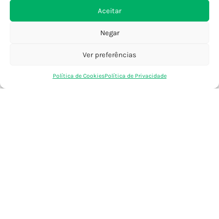
Viana do Castelo
Aceitar
Barcelos
Negar
Ver preferências
SAIBA MAIS
Política de Privacidade
0
Política de Cookies
Política de Privacidade
Declaração de Acessibilidade
Loja
Favoritos
Saco Compras
Conta
Termos e Condições
Perguntas Frequentes
Custos de Envio
Encomendas Internacionais
Seguir Encomenda
Devoluções e Trocas