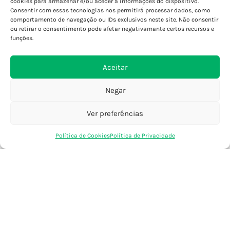
cookies para armazenar e/ou aceder a informações do dispositivo.
Consentir com essas tecnologias nos permitirá processar dados, como
Porto - Foz
comportamento de navegação ou IDs exclusivos neste site. Não consentir
Porto - S. João
ou retirar o consentimento pode afetar negativamante certos recursos e
Viana do Castelo
funções.
Barcelos
Aceitar
SAIBA MAIS
Negar
Política de Privacidade
Declaração de Acessibilidade
Ver preferências
Termos e Condições
0
Política de Cookies
Política de Privacidade
Perguntas Frequentes
Loja
Favoritos
Saco Compras
Conta
Custos de Envio
Encomendas Internacionais
Seguir Encomenda
Devoluções e Trocas