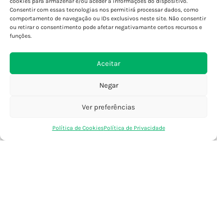
cookies para armazenar e/ou aceder a informações do dispositivo.
Consentir com essas tecnologias nos permitirá processar dados, como
Porto - Foz
comportamento de navegação ou IDs exclusivos neste site. Não consentir
Porto - S. João
ou retirar o consentimento pode afetar negativamante certos recursos e
Viana do Castelo
funções.
Barcelos
Aceitar
SAIBA MAIS
Negar
Política de Privacidade
Declaração de Acessibilidade
Ver preferências
Termos e Condições
0
Política de Cookies
Política de Privacidade
Perguntas Frequentes
Loja
Favoritos
Saco Compras
Conta
Custos de Envio
Encomendas Internacionais
Seguir Encomenda
Devoluções e Trocas